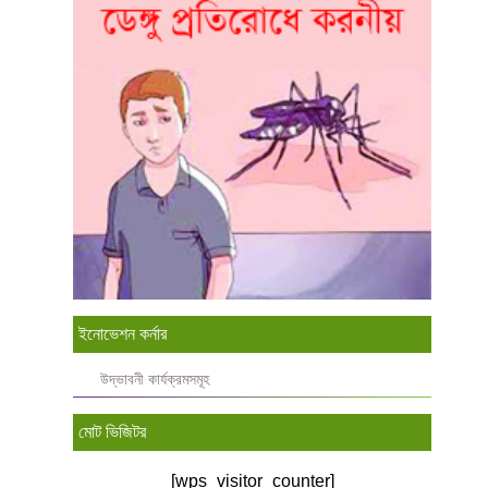
ইনোভেশন কর্নার
উদ্ভাবনী কার্যক্রমসমূহ
মোট ভিজিটর
[wps_visitor_counter]