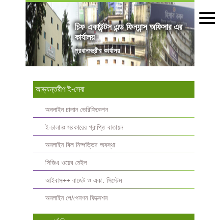
চিফ একাউন্টস এন্ড ফিন্যান্স অফিসার এর
কার্যালয়
প্রধানমন্ত্রীর কার্যালয়
আভ্যন্তরীণ ই-সেবা
অনলাইন চালান ভেরিফিকেশন
ই-চালানঃ সরকারের প্রাপ্তি বাতায়ন
অনলাইন বিল নিষ্পত্তির অবস্থা
সিজিএ ওয়েব মেইল
আইবাস++ বাজেট ও একা. সিস্টেম
অনলাইন পে/পেনশন ফিক্সেশন