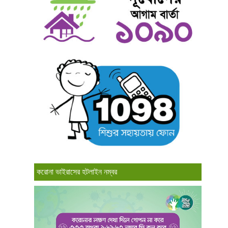
করোনা ভাইরাসের হটলাইন নম্বর