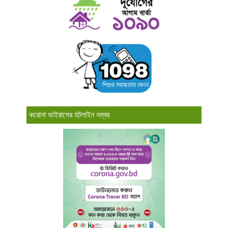
করোনা ভাইরাসের হটলাইন নম্বর