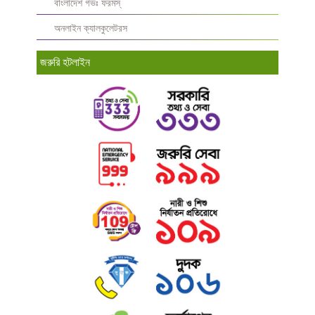
বাংলাদেশ গভঃ ফরমস্‌
অনলাইন ক্যালকুলেটরস
জরুরি হটলাইন