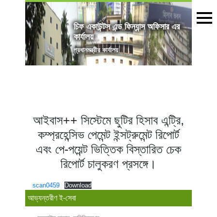
চিফ একাউন্টস এন্ড ফিন্যান্স অফিসার এর
কার্যালয়
প্রধানমন্ত্রীর কার্যালয়
আইবাস++ সিস্টেমে ছুটির হিসাব এন্ট্রি,
কম্প্রহেন্সিভ পেমেন্ট ইন্সট্রুমেন্ট রিপোর্ট
এবং পে-পয়েন্ট ভিত্তিক বিস্তারিত চেক
রিপোর্ট চালুকরণ প্রসঙ্গে।
scan0459
Download
আভ্যন্তরীণ ই-সেবা