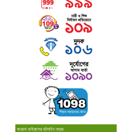
করোনা ভাইরাসের হটলাইন নম্বর