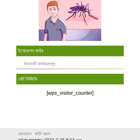
ইনোভেশন কর্নার
উদ্ভাবনী কার্যক্রমসমূহ
মোট ভিজিটর
[wps_visitor_counter]
যোগাযোগ
সাইট ম্যাপ
সর্বশেষ হালনাগাদঃ 2023-7-25 8:04 am