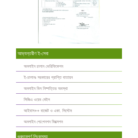
আভ্যন্তরীণ ই-সেবা
অনলাইন চালান ভেরিফিকেশন
ই-চালানঃ সরকারের প্রাপ্তি বাতায়ন
অনলাইন বিল নিষ্পত্তির অবস্থা
সিজিএ ওয়েব মেইল
আইবাস++ বাজেট ও একা. সিস্টেম
অনলাইন পে/পেনশন ফিক্সেশন
গুরুত্বপুর্ণ লিংকসমূহ